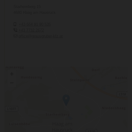
Starhemberg 15
4680 Haag am Hausruck
+43 664 91 90 535

+43 7732 2672

office@grausgruber-kfz.at
