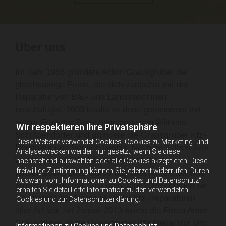
Über uns
Im Jahr 1988 gründete Anton Grausgruber die
gleichnamige Firma, die sich zunächst mit der
Reparatur von Bau- und Landmaschinen
beschäftigte. 2003 kaufte er dann gemeinsam mit
seiner Frau das Betriebsgelände von Wilhelm
Wir respektieren Ihre Privatsphäre
Schrögendorfer und gründete die Grausgruber Kfz-
Diese Website verwendet Cookies. Cookies zu Marketing- und
Reparatur und Service GmbH. Noch im selben Jahr
Analysezwecken werden nur gesetzt, wenn Sie diese
wurde die alte OMV-Tankstelle mit Kiosk
nachstehend auswählen oder alle Cookies akzeptieren. Diese
freiwillige Zustimmung können Sie jederzeit widerrufen. Durch
runderneuert, 2005 wurde aus dem Mitteltrakt eine
Auswahl von „Informationen zu Cookies und Datenschutz“
größere Werkstatt. Seit dem Jahr 2009 nehmen wir
erhalten Sie detaillierte Information zu den verwendeten
als Partner der Marke Hyundai Kfz-Reparaturen
Cookies und zur Datenschutzerklärung.
aller Art vor. Im Januar 2013 wurde die Firma Anton
Grausgruber in die Grausgruber Kfz-Reparatur und
Informationen zu Cookies und Datenschutz