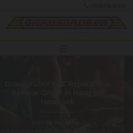
+43 664 91 90 535

Grausgruber KFZ Reparatur &
Service GmbH in Haag am
Hausruck
Profis für vier Räder –
Wir erledigen alle anfallenden Arbeiten rund um